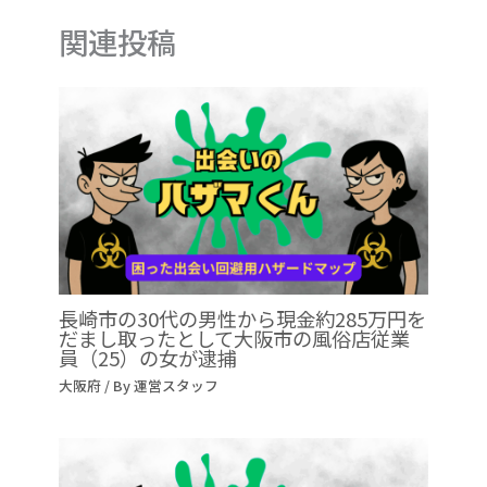
関連投稿
長崎市の30代の男性から現金約285万円を
だまし取ったとして大阪市の風俗店従業
員（25）の女が逮捕
大阪府
/ By
運営スタッフ