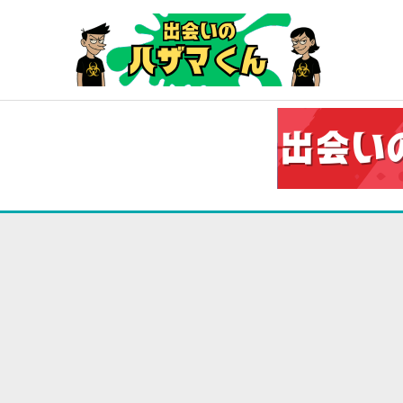
内
容
を
ス
キ
ッ
プ