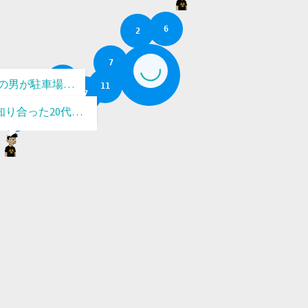
6
2
7
34
7
60代ゴルフ講師の男が駐車場に停めた車の中で10代女性に乱暴
11
7
16
SNSを通じて知り合った20代女性に乱暴した上、現金10万円を脅し取ったか
7