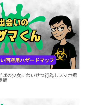
代半ばの少女にわいせつ行為しスマホ撮
逮捕