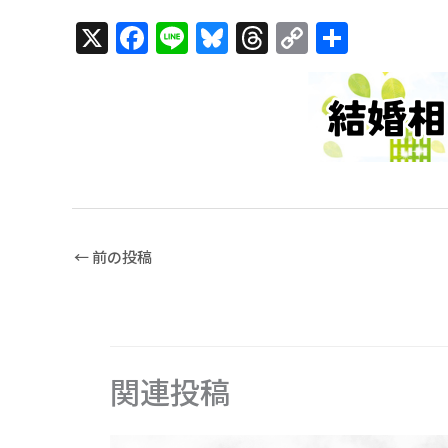
X
F
Li
Bl
T
C
共
a
n
u
h
o
有
c
e
e
re
p
e
s
a
y
b
k
d
Li
o
y
s
n
o
k
k
←
前の投稿
関連投稿